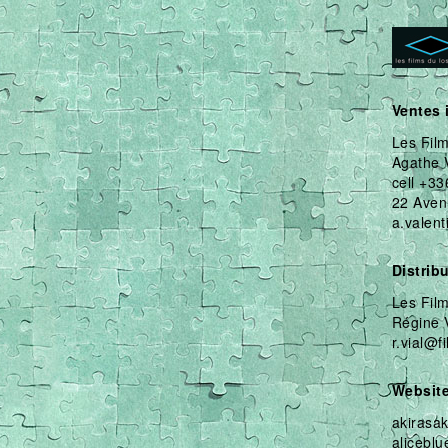
Ventes 
Les Fil
Agathe 
cell +33
22 Aven
a.valent
Distrib
Les Fil
Régine V
r.vial@f
Websit
akirasa
aliceblu