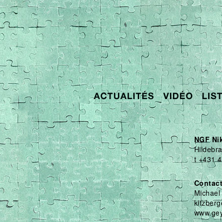
NGF Nik
Hildebr
t +431 
Contac
Michael 
kitzber
www.gey