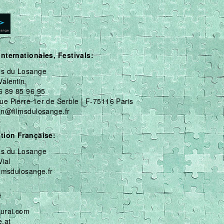
internationales, Festivals:
ms du Losange
Valentin
6 89 85 96 95
ue Pierre 1er de Serbie | F-75116 Paris
in@filmsdulosange.fr
ution Française:
ms du Losange
ial
ilmsdulosange.fr
e
kurai.com
e.at