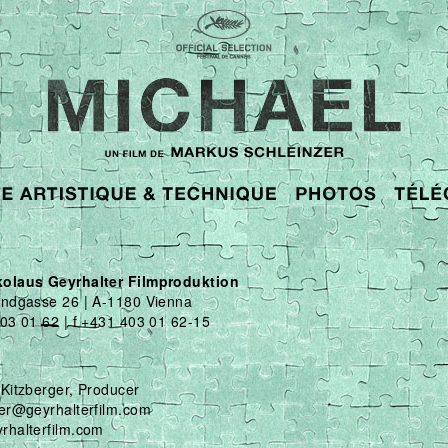
olaus Geyrhalter Filmproduktion
andgasse 26 | A-1180 Vienna
403 01 62 | f +431 403 01 62-15
t
Kitzberger, Producer
ger@geyrhalterfilm.com
rhalterfilm.com